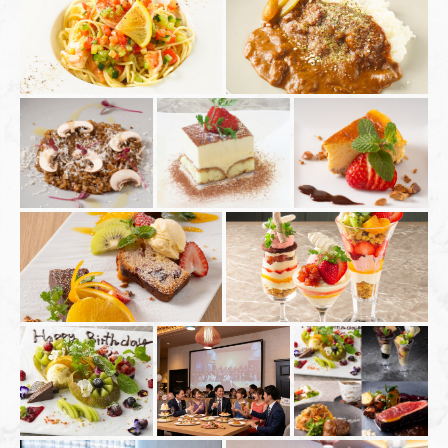
この店舗情報をシェアする
写真 | HESTIA GINZA 20名～貸切ok！ 銀座/貸切/個室/飲み
放題/接待
東京都中央区銀座７丁目7-7 銀座777ビル 2F
https://hestiaginza.owst.jp/gallery
お店情報をコピー