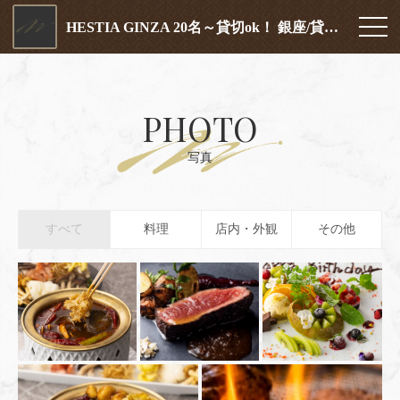
HESTIA GINZA 20名～貸切ok！ 銀座/貸切/個室/飲み放題/接待
PHOTO
写真
すべて
料理
店内・外観
その他